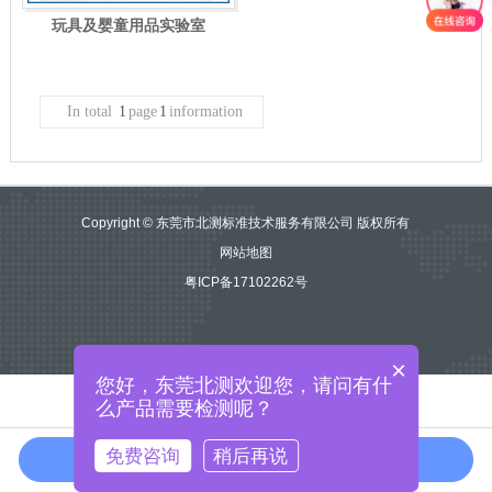
玩具及婴童用品实验室
In total
1
page
1
information
Copyright © 东莞市北测标准技术服务有限公司 版权所有
网站地图
粤ICP备17102262号
×
您好，东莞北测欢迎您，请问有什
么产品需要检测呢？
免费咨询
稍后再说
免费咨询