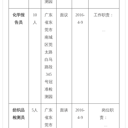
测园
化学报
10
广东
面议
2016-
工作职责：
告员
人
省东
4-9
莞市
...
南城
区莞
太路
白马
路段
345
号冠
准检
测园
纺织品
5人
广东
面谈
2016-
岗位职
检测员
省东
4-9
责：
莞市
...