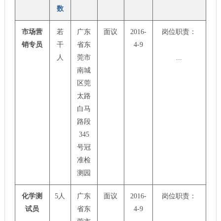
数
市场营
若
广东
面议
2016-
岗位职责：
销专员
干
省东
4-9
人
莞市
...
南城
区莞
太路
白马
路段
345
号冠
准检
测园
化学测
5人
广东
面议
2016-
岗位职责：
试员
省东
4-9