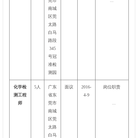
莞市
...
南城
区莞
太路
白马
路段
345
号冠
准检
测园
化学检
5人
广东
面议
2016-
岗位职责
测工程
省东
4-9
师
莞市
...
南城
区莞
太路
白马