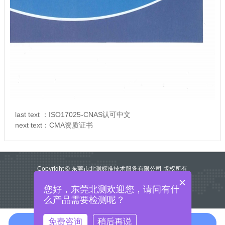
last text ：
ISO17025-CNAS认可中文
next text：
CMA资质证书
Copyright © 东莞市北测标准技术服务有限公司 版权所有
×
网站地图
您好，东莞北测欢迎您，请问有什
粤ICP备17102262号
么产品需要检测呢？
免费咨询
稍后再说
免费咨询