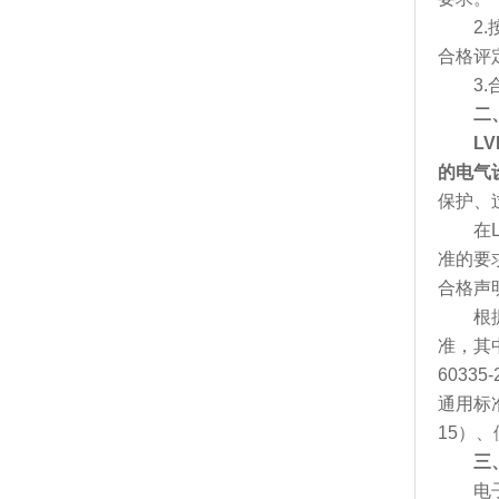
2.按
合格评
3.合
二
L
的电气
保护、过
在LV
准的要
合格声
根据欧
准，其中
6033
通用标准
15）
三
电子电