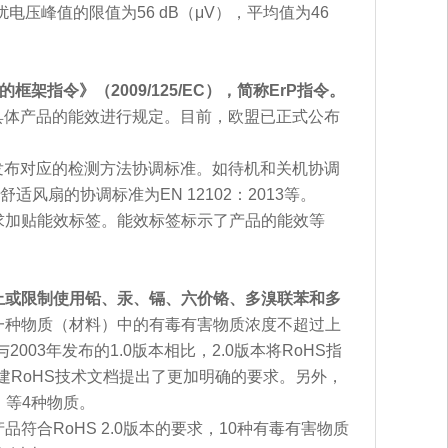
压峰值的限值为56 dB（μV），平均值为46
架指令》（2009/125/EC），简称ErP指令。
具体产品的能效进行规定。目前，欧盟已正式公布
布对应的检测方法协调标准。如待机和关机协调
和舒适风扇的协调标准为EN 12102：2013等。
要求加贴能效标签。能效标签标示了产品的能效等
中禁止或限制使用铅、汞、镉、六价铬、多溴联苯和多
一种物质（材料）中的有毒有害物质浓度不超过上
，与2003年发布的1.0版本相比，2.0版本将RoHS指
建RoHS技术文档提出了更加明确的要求。另外，
）等4种物质。
合RoHS 2.0版本的要求，10种有毒有害物质