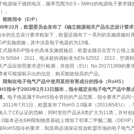
源端子骚扰电压，频率范围为0.5～5MHz的电源电子要求骚扰电
V）。
、能效指令（ErP）
009年10月，欧盟委员会发布了《确立能源相关产品生态设计要求的框
P指令的生态设计要求框架下，欧盟还颁布了一系列的实施措施对
项ErP实施措施，其中涉及电子电器的为13项。
颁布ErP指令的具体实施措施后，欧盟会随后在官方公报上发
N 50564：2011，电冰箱协调标准为EN 62552：2013，空调
品应按照要求进行检测，并按照（EU）No 2017/1369的
费者可根据标示出的信息，购买能效较高的产品。
、限制在电子电气产品中使用某些有害成分的指令（RoHS）
oHS指令于2003年2月13日颁布，指令规定在电子电气产品
醚。
电子电器属于RoHS指令管控的产品范围，指令要求产品同
2011年7月1日，欧盟发布了RoHS 2.0版本（2011/65/EU）
纳入了CE认证的范畴，同时管控产品从8类扩大为11类，并对创
S 2.0版本还在6种限制物质基础上增加了邻苯二甲酸二酯（DEHP
oHS指令的要求，制造商必须保证投放欧盟市场的电子电气产品符