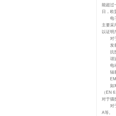
能超过
日，欧
电子电
主要采
以证明
对于电
发射：E
抗扰度：
谐波：E
电动波动
辐射：E
EMI（
如对于
（EN 
对于骚扰
对于谐
A等。