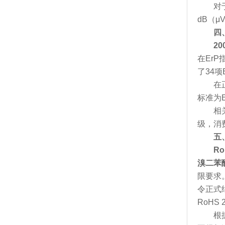
对于电
dB（μ
四
2
在Er
了34
在正式
标准为E
相关产
级，消
五
R
溴二苯
限要求。
令正式
RoH
根据R