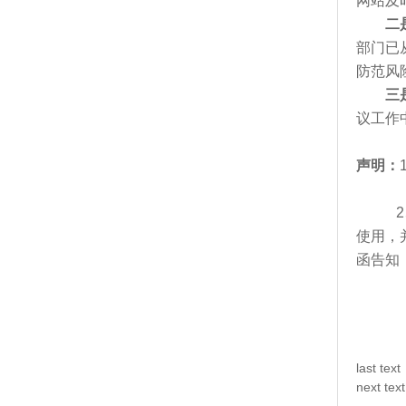
网站及
二
部门已
防范风
三
议工作
声明：
2、凡
使用，
函告知
last text
next tex