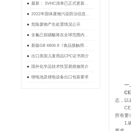
最新： SVHC清单已正式更新至233项！
2022年固体废物污染防治信息公开（第
危险废物产生处置情况公示
全氟己烷磺酸将在全球范围内被禁用
新版GB 4806.8《食品接触用纸和纸板材
出口美国儿童用品CPC证书简介
国外化学品技术性贸易措施简介
锂电池及锂电设备出口包装要求
一
C
志，以
CE标
所有要
1.确
要求。