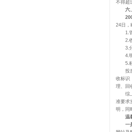
不得超
六
2
24日，
1.管
2.收
3.分
4.明
5.标识
投放欧
收标识
理、回
综上所
准要求
明，同
温
一