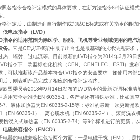
照各指令合格评定模式的具体要求，在新方法指令8种认证模式
定。
格评定后，由制造商自行制作或加贴CE标志或有关指令的附加
、低电压指令（LVD）
VD指令的适用范围为除医学、船舶、飞机等专业领域使用的电气设备以外
设备。
它是CE认证框架中最早出台也是最基础的技术法规要求，
热、辐射、过电流等。目前最新的LVD指令为2014年3月29日发布的
D指令下，欧盟标准化机构（CEN、CENELEC、ESTI）
求，可以推断该产品基本符合LVD指令的安全要求，如使用内部
明后，则表明产品完成了相应的合格评定程序。
盟委员会2018年9月14日发布的LVD指令的最新协调标准清单
通用安全标准为EN 60335-1，各产品还有特殊标准，比如真空吸
5-2-7、液体加热器为EN 60335-2-15等；标准的最新一次更新是
（EN 60335-1）、离心脱水机（EN 60335-2-4）、滚筒洗衣机（E
、便携浸入式加热器（EN 60335-2-74）等9个标准进行的更
、电磁兼容指令（EMCD）
器的电磁兼容性包括两个方面：一是电磁干扰（EMI），是