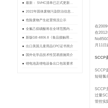
最新： SVHC清单已正式更新至233项！
2022年固体废物污染防治信息公开（第
危险废物产生处置情况公示
在200
全氟己烷磺酸将在全球范围内被禁用
在201
新版GB 4806.8《食品接触用纸和纸板材
No85
月11日
出口美国儿童用品CPC证书简介
国外化学品技术性贸易措施简介
SCC
锂电池及锂电设备出口包装要求
SCCP是
短链氯
SCC
过量S
管控实