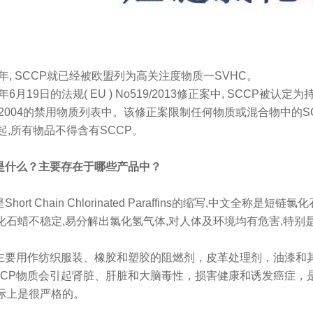
9年, SCCP就已经被欧盟列为高关注度物质一SVHC。
2年6月19日的法规( EU ) No519/2013修正案中, SCCP被认定为
0/2004的禁用物质列表中。该修正案限制任何物质或混合物中的SC
起,所有物品不得含有SCCP。
P是什么？主要存在于哪些产品中？
Short Chain Chlorinated Paraffins的缩写,中文全称是短链
化石蜡不稳定,易分解出氯化氢气体,对人体及环境均有危害,特
P主要用作纺织服装、橡胶和塑胶的阻燃剂，皮革处理剂，油漆和
CCP物质会引起肾脏、肝脏和大脑毒性，损害健康和诱发癌症，
际上是很严格的。