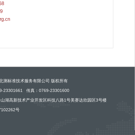
68
9
g.cn
 东莞市北测标准技术服务有限公司 版权所有
23301661 传真：0769-23301600
山湖高新技术产业开发区科技八路1号美赛达欣园区3号楼
7102262号